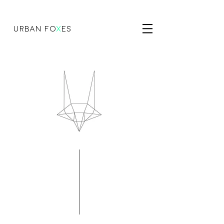
urban fo
x
es